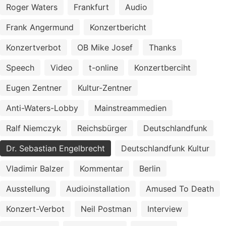
Roger Waters
Frankfurt
Audio
Frank Angermund
Konzertbericht
Konzertverbot
OB Mike Josef
Thanks
Speech
Video
t-online
Konzertberciht
Eugen Zentner
Kultur-Zentner
Anti-Waters-Lobby
Mainstreammedien
Ralf Niemczyk
Reichsbürger
Deutschlandfunk
Dr. Sebastian Engelbrecht
Deutschlandfunk Kultur
Vladimir Balzer
Kommentar
Berlin
Ausstellung
Audioinstallation
Amused To Death
Konzert-Verbot
Neil Postman
Interview