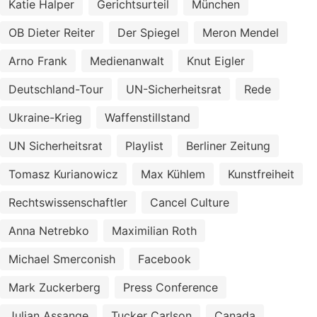
Katie Halper
Gerichtsurteil
München
OB Dieter Reiter
Der Spiegel
Meron Mendel
Arno Frank
Medienanwalt
Knut Eigler
Deutschland-Tour
UN-Sicherheitsrat
Rede
Ukraine-Krieg
Waffenstillstand
UN Sicherheitsrat
Playlist
Berliner Zeitung
Tomasz Kurianowicz
Max Kühlem
Kunstfreiheit
Rechtswissenschaftler
Cancel Culture
Anna Netrebko
Maximilian Roth
Michael Smerconish
Facebook
Mark Zuckerberg
Press Conference
Julian Assange
Tucker Carlson
Canada