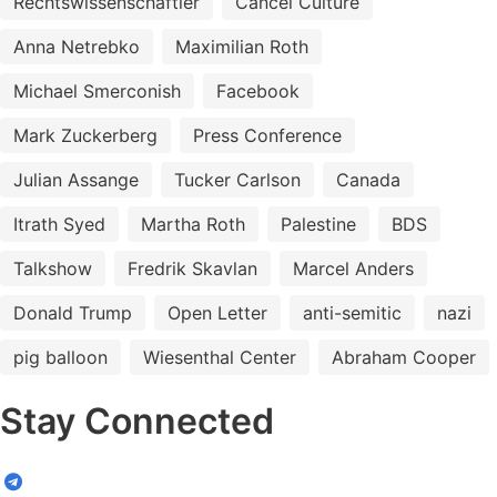
Rechtswissenschaftler
Cancel Culture
Anna Netrebko
Maximilian Roth
Michael Smerconish
Facebook
Mark Zuckerberg
Press Conference
Julian Assange
Tucker Carlson
Canada
Itrath Syed
Martha Roth
Palestine
BDS
Talkshow
Fredrik Skavlan
Marcel Anders
Donald Trump
Open Letter
anti-semitic
nazi
pig balloon
Wiesenthal Center
Abraham Cooper
Stay Connected