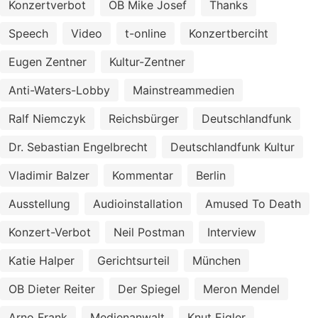
Konzertverbot
OB Mike Josef
Thanks
Speech
Video
t-online
Konzertberciht
Eugen Zentner
Kultur-Zentner
Anti-Waters-Lobby
Mainstreammedien
Ralf Niemczyk
Reichsbürger
Deutschlandfunk
Dr. Sebastian Engelbrecht
Deutschlandfunk Kultur
Vladimir Balzer
Kommentar
Berlin
Ausstellung
Audioinstallation
Amused To Death
Konzert-Verbot
Neil Postman
Interview
Katie Halper
Gerichtsurteil
München
OB Dieter Reiter
Der Spiegel
Meron Mendel
Arno Frank
Medienanwalt
Knut Eigler